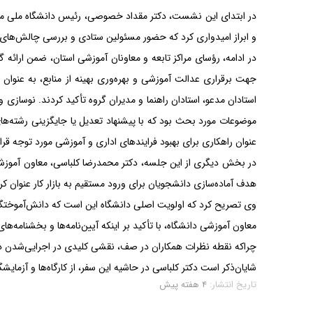
قای کیفی آموزش‌های
واحد استانی گیلان؛ تأکید بر ارتقای کیفی آموزش‌های
در ابتدای این نشست، دکتر مقداد خصوصی، رئیس دانشگاه ملی مهار
مهارت‌محور 7
و ابراز امیدواری کرد که حضور مسئولین ستادی و بررسی چالش‌های م
در ادامه، رؤسای مراکز تابعه و معاونان آموزشی استان، ضمن ارائه
جهت برقراری عدالت آموزشی و بهره‌وری بهینه از منابع، به عنو
استادان مدعو، استادان راهنما و مدیران گروه تأکید کردند. نوسازی
موضوعات مورد بحث بود که با پیشنهاد تعدیل یا جایگزینی رشته‌ها
عنوان راهکاری برای بهبود فرایندهای اداری و آموزشی مورد توجه قرا
در بخش دیگری از این جلسه، دکتر محمدرضا کلباسی، معاون آموزشی
هدف آماده‌سازی دانشجویان برای ورود مستقیم به بازار کار عنوان کر
وی تصریح کرد که اولویت اصلی دانشگاه این است که دانش‌آموختگان
معاون آموزشی دانشگاه، با تأکید بر اینکه آیین‌نامه‌ها و بخشنامه
چراکه نقطه نظرات همکاران در صف، نقشی کلیدی در اجرایی‌شدن دقیق
شایان‌ذکر است دکتر کلباسی در حاشیه این سفر، از کارگاه‌ها و آزم
تاریخ انتشار:
۴ هفته پیش